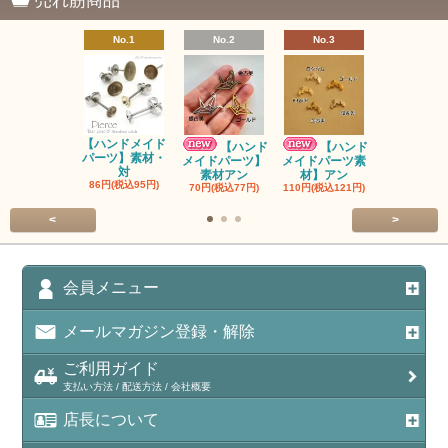
売れ筋商品
No.1
No.2
No.3
No.4
【ハンドメイド
【ハンドメ
【ハンド
【ハンド
パーツ】素材・
パーツ】素
メイドパーツ】
メイドパーツ素
対
ン
素材アン
材】アン
86円(税込95円)
90円(税込99
70円(税込77円)
110円(税込121円)
<
>
会員メニュー
メールマガジン登録・解除
ご利用ガイド
支払い方法 / 配送方法 / 会社概要
店長について