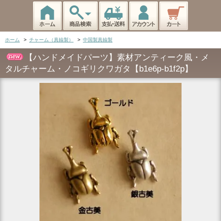
ホーム
>
チャーム（真鍮製）
>
中国製真鍮製
【ハンドメイドパーツ】素材アンティーク風・メ
タルチャーム・ノコギリクワガタ【b1e6p-b1f2p】