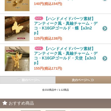
140円(税込154円)
【ハンドメイドパーツ素材】
アンティーク風・真鍮チャーム・デ
コ・K16GPゴールド・蝶【a3n2
p】
125円(税込138円)
【ハンドメイドパーツ素材】
アンティーク風・真鍮チャーム・デ
コ・K16GPゴールド・天使【a3n3
p】
155円(税込171円)
前のページへ
次のページへ
全232商品中 / 1-12商品
おすすめ商品