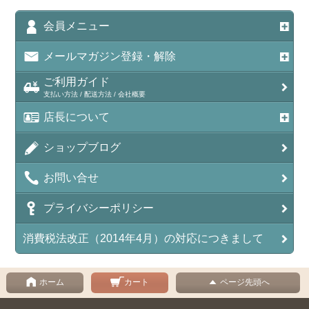
会員メニュー
メールマガジン登録・解除
ご利用ガイド
支払い方法 / 配送方法 / 会社概要
店長について
ショップブログ
お問い合せ
プライバシーポリシー
消費税法改正（2014年4月）の対応につきまして
ホーム
カート
ページ先頭へ