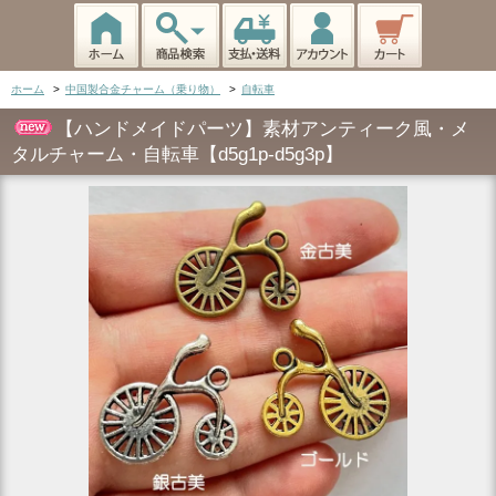
ホーム
>
中国製合金チャーム（乗り物）
>
自転車
【ハンドメイドパーツ】素材アンティーク風・メ
タルチャーム・自転車【d5g1p-d5g3p】