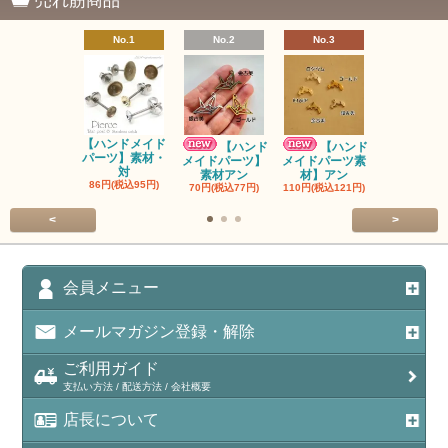
売れ筋商品
No.1
No.2
No.3
No.4
【ハンドメイド
【ハンドメ
【ハンド
【ハンド
パーツ】素材・
パーツ】素
メイドパーツ】
メイドパーツ素
対
ン
素材アン
材】アン
86円(税込95円)
90円(税込99
70円(税込77円)
110円(税込121円)
<
>
会員メニュー
メールマガジン登録・解除
ご利用ガイド
支払い方法 / 配送方法 / 会社概要
店長について