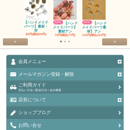
【ハンドメイド
【ハンドメ
【ハンド
【ハンド
パーツ】素材・
パーツ】素
メイドパーツ】
メイドパーツ素
対
ン
素材アン
材】アン
86円(税込95円)
90円(税込99
70円(税込77円)
110円(税込121円)
<
>
会員メニュー
メールマガジン登録・解除
ご利用ガイド
支払い方法 / 配送方法 / 会社概要
店長について
ショップブログ
お問い合せ