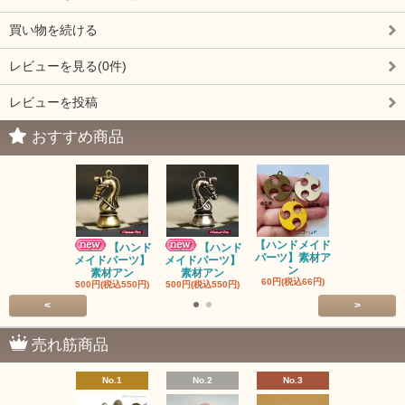
買い物を続ける
レビューを見る(0件)
レビューを投稿
おすすめ商品
【ハンドメイド
【ハンドメ
【ハンド
【ハンド
パーツ】素材ア
パーツ】素
メイドパーツ】
メイドパーツ】
ン
ン
素材アン
素材アン
60円(税込66円)
60円(税込66
500円(税込550円)
500円(税込550円)
<
>
売れ筋商品
No.1
No.2
No.3
No.4