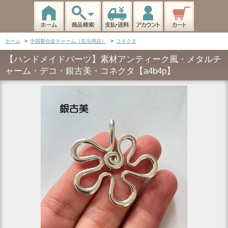
ホーム
>
中国製合金チャーム（生活用品）
>
コネクタ
【ハンドメイドパーツ】素材アンティーク風・メタルチ
ャーム・デコ・銀古美・コネクタ【a4b4p】