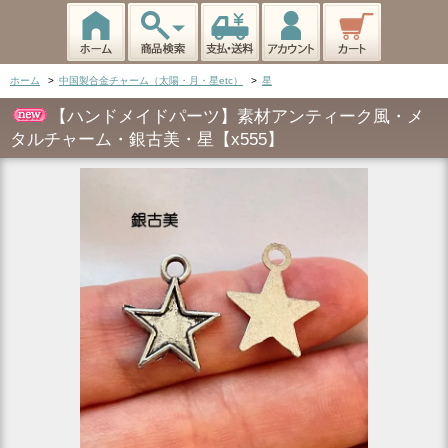
ホーム
>
中国製合金チャーム（太陽・月・星etc）
>
星
【ハンドメイドパーツ】素材アンティーク風・メ
タルチャーム・銀古美・星【x555】