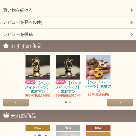
買い物を続ける
レビューを見る(0件)
レビューを投稿
おすすめ商品
【ハンドメイド
【ハンドメ
【ハンド
【ハンド
パーツ】素材ア
パーツ】素
メイドパーツ】
メイドパーツ】
ン
ン
素材アン
素材アン
60円(税込66円)
60円(税込66
500円(税込550円)
500円(税込550円)
<
>
売れ筋商品
No.1
No.2
No.3
No.4