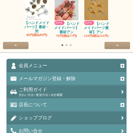
【ハンドメイド
【ハンドメ
【ハンド
【ハンド
パーツ】素材・
パーツ】素
メイドパーツ】
メイドパーツ素
対
ン
素材アン
材】アン
86円(税込95円)
90円(税込99
70円(税込77円)
110円(税込121円)
<
>
会員メニュー
メールマガジン登録・解除
ご利用ガイド
支払い方法 / 配送方法 / 会社概要
店長について
ショップブログ
お問い合せ