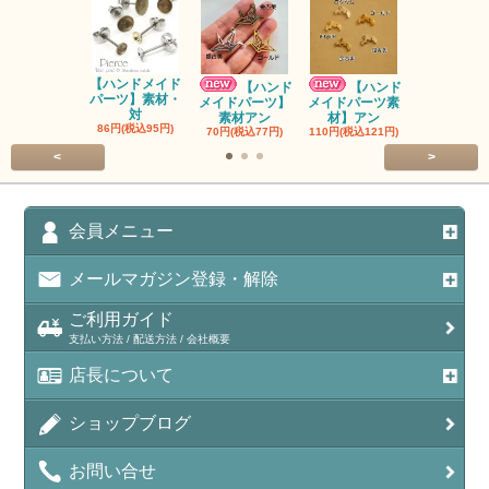
【ハンドメイド
【ハンドメ
【ハンド
【ハンド
パーツ】素材・
パーツ】素
メイドパーツ】
メイドパーツ素
対
ン
素材アン
材】アン
86円(税込95円)
90円(税込99
70円(税込77円)
110円(税込121円)
<
>
会員メニュー
メールマガジン登録・解除
ご利用ガイド
支払い方法 / 配送方法 / 会社概要
店長について
ショップブログ
お問い合せ