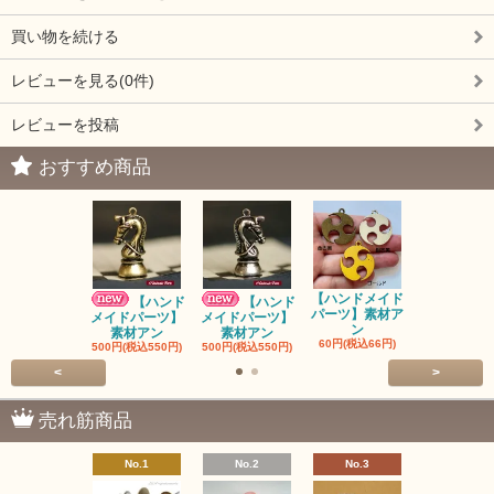
買い物を続ける
レビューを見る(0件)
レビューを投稿
おすすめ商品
【ハンドメイド
【ハンドメ
【ハンド
【ハンド
パーツ】素材ア
パーツ】素
メイドパーツ】
メイドパーツ】
ン
ン
素材アン
素材アン
60円(税込66円)
60円(税込66
500円(税込550円)
500円(税込550円)
<
>
売れ筋商品
No.1
No.2
No.3
No.4