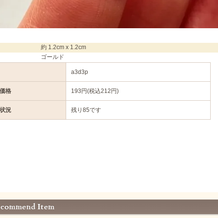
約 1.2cm x 1.2cm
ゴールド
a3d3p
価格
193円(税込212円)
状況
残り85です