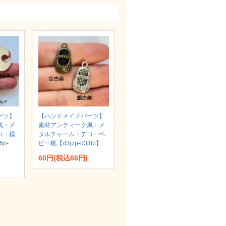
ーツ】
【ハンドメイドパーツ】
風・メ
素材アンティーク風・メ
コ・模
タルチャーム・デコ・ベ
p-
ビー靴【d3j7p-d3j8p】
60円(税込66円)