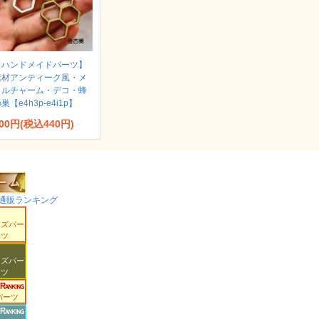
【ハンドメイドパーツ】
素材アンティーク風・メ
タルチャーム・デコ・蜂
巣【e4h3p-e4i1p】
00円(税込440円)
通販ランキング
ーズパー
ツ
ーズパー
ツ
パーツ