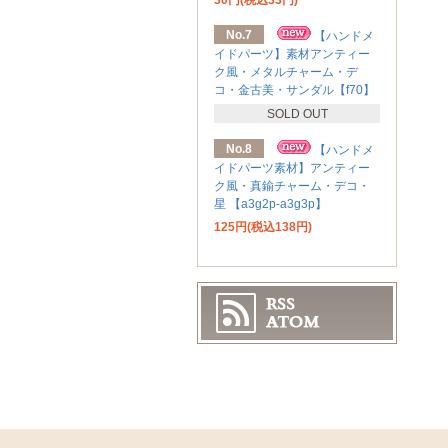
30円(税込33円)
No.7
【ハンドメ
イドパーツ】素材アンティー
ク風・メタルチャーム・デ
コ・金古美・サンダル【f70】
SOLD OUT
No.8
【ハンドメ
イドパーツ素材】アンティー
ク風・真鍮チャーム・デコ・
星 【a3g2p-a3g3p】
125円(税込138円)