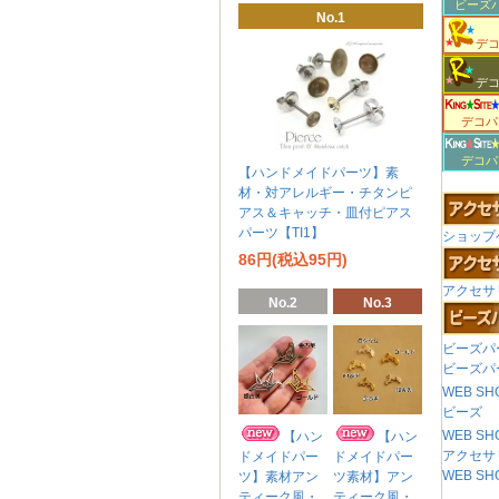
ビーズ
No.1
デ
デ
デコパ
デコパ
【ハンドメイドパーツ】素
材・対アレルギー・チタンピ
アス＆キャッチ・皿付ピアス
パーツ【TI1】
ショップ
86円(税込95円)
アクセサ
No.2
No.3
ビーズパ
ビーズパ
WEB S
ビーズ
WEB S
【ハン
【ハン
アクセサ
ドメイドパー
ドメイドパー
WEB S
ツ】素材アン
ツ素材】アン
ティーク風・
ティーク風・