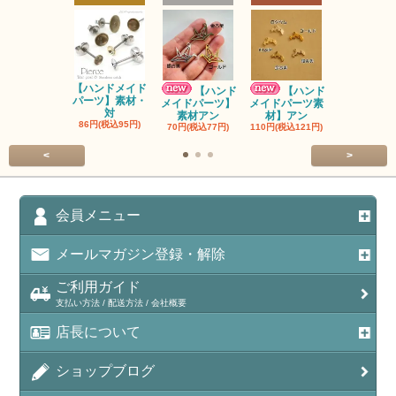
【ハンドメイド
【ハンドメ
【ハンド
【ハンド
パーツ】素材・
パーツ】素
メイドパーツ】
メイドパーツ素
対
ン
素材アン
材】アン
86円(税込95円)
90円(税込99
70円(税込77円)
110円(税込121円)
<
>
会員メニュー
メールマガジン登録・解除
ご利用ガイド
支払い方法 / 配送方法 / 会社概要
店長について
ショップブログ