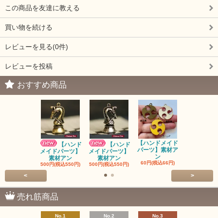
この商品を友達に教える
買い物を続ける
レビューを見る(0件)
レビューを投稿
おすすめ商品
【ハンドメイド
【ハンドメ
【ハンド
【ハンド
パーツ】素材ア
パーツ】素
メイドパーツ】
メイドパーツ】
ン
ン
素材アン
素材アン
60円(税込66円)
60円(税込66
500円(税込550円)
500円(税込550円)
<
>
売れ筋商品
No.1
No.2
No.3
No.4